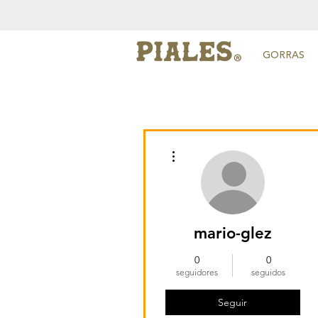
GORRAS
Más acciones
mario-glez
0
0
seguidores
seguidos
Seguir