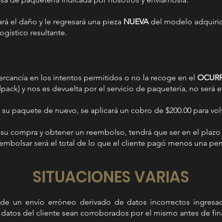
uará el daño y le regresará una pieza
NUEVA
del modelo adquirid
ogístico resultante.
ercancía en los intentos permitidos o no la recoge en el
OCUR
ck) y nos es devuelta por el servicio de paquetería, no será 
r su paquete de nuevo, se aplicará un cobro de $200.00 para vol
r su compra y obtener un reembolso, tendrá que ser en el pla
eembolsar será el total de lo que el cliente pagó menos una pen
SITUACIONES VARIAS
de un envío erróneo derivado de datos incorrectos ingresad
s datos del cliente sean corroborados por el mismo antes de fina