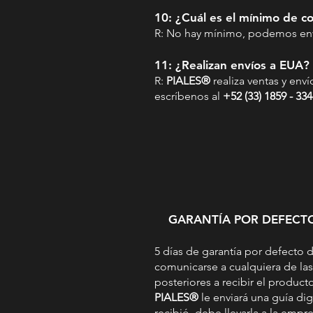
10: ¿Cuál es el mínimo de 
R: No hay mínimo, podemos envi
11: ¿Realizan envíos a EUA?
R:
PIALES®
realiza ventas y enví
escríbenos al
+52 (33) 1859 - 334
GARANTÍA POR DEFECTO 
5 días de garantía por defecto 
comunicarse a cualquiera de la
posteriores a recibir el produc
PIALES®
le enviará una guía dig
recibió, debe llevarla a la empr