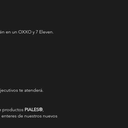
bién en un OXXO y 7 Eleven.
jecutivos te atenderá.
de productos
PIALES®
,
e enteres de nuestros nuevos