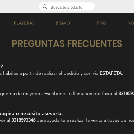
PLAYERAS
BRAVO
PINS
NO
PREGUNTAS FRECUENTES
s?
s hábiles a partir de realizar el pedido y son vía
ESTAFETA
.
esquema de mayoreo. Escríbenos o llámanos por favor al
331859
ágina o necesito asesoría.
vor al
3318593346
para ayudarte a realizar la venta a través de n