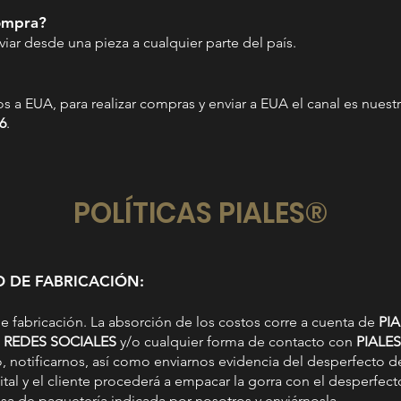
compra?
ar desde una pieza a cualquier parte del país.
os a EUA, para realizar compras y enviar a EUA el canal es nuest
6
.
POLÍTICAS PIALES®
DE FABRICACIÓN:
de fabricación. La absorción de los costos corre a cuenta de
PI
s
REDES SOCIALES
y/o cualquier forma de contacto con
PIALE
to, notificarnos, así como enviarnos evidencia del desperfecto 
ital y el cliente procederá a empacar la gorra con el desperfect
esa de paquetería indicada por nosotros y enviárnosla.