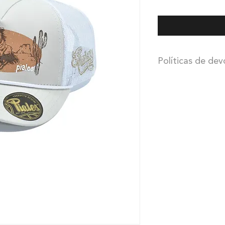
Políticas de dev
PIALES cuenta con 5
fabricación.
La absor
de PIALES.
El cliente deberá co
REDES SOCIALES y/o
PIALES antes de los 
recibir el producto. 
una guía digital y el
gorra con el desperf
recibió, debe llevar
indicada por nosotro
PIALES recibirá la go
regresará una pieza
cliente, absorbiendo