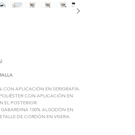
logístico resultante.
La gorra tambien pu
ha sido del agrado, 
perfecto estado, sin
absorver los costos 
cantidad restante al
)
 MALLA
 CON APLICACIÓN EN SERIGRAFÍA.
POLIÉSTER CON APLICACIÓN EN
 EL POSTERIOR.
 GABARDINA 100% ALGODÓN EN
DETALLE DE CORDÓN EN VISERA.