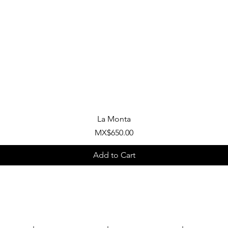
Quick View
La Monta
Price
MX$650.00
Add to Cart