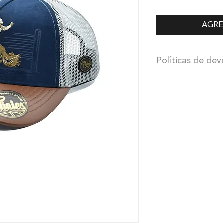
AGRE
Políticas de dev
PIALES cuenta con 5
fabricación.
La absor
de PIALES.
El cliente deberá co
REDES SOCIALES y/o
PIALES antes de los 
recibir el producto. 
una guía digital y el
gorra con el desperf
recibió, debe llevar
indicada por nosotro
PIALES recibirá la go
regresará una pieza
cliente, absorbiendo