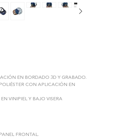
logístico resultante.
La gorra tambien pu
ha sido del agrado, 
perfecto estado, sin
absorver los costos 
cantidad restante al
ACIÓN EN BORDADO 3D Y GRABADO.
POLIÉSTER CON APLICACIÓN EN
EN VINIPIEL Y BAJO VISERA
PANEL FRONTAL.