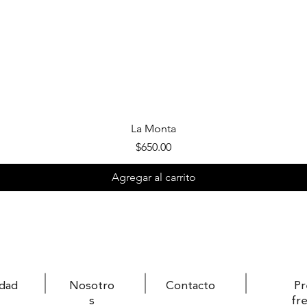
Vista rápida
La Monta
Precio
$650.00
Agregar al carrito
idad
Nosotro
Contacto
Pr
s
fr