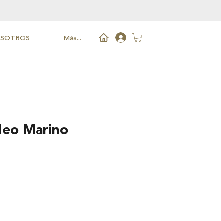
SOTROS
Más...
deo Marino
cio