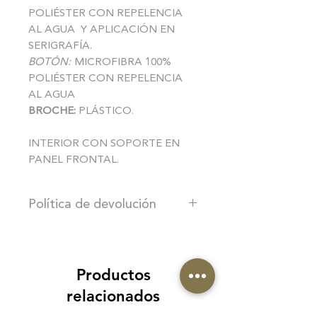
POLIÉSTER CON REPELENCIA
AL AGUA Y APLICACIÓN EN
SERIGRAFÍA.
BOTÓN:
MICROFIBRA 100%
POLIÉSTER CON REPELENCIA
AL AGUA
BROCHE:
PLÁSTICO.
INTERIOR CON SOPORTE EN
PANEL FRONTAL.
Política de devolución
PIALES cuenta con 5 días de
garantía
por defecto de fabricación.
La absorción de los costos corre a
Productos
cuenta de PIALES.
El cliente deberá comunicarse a
relacionados
cualquiera de las REDES SOCIALES